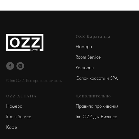
OZZ Караганда
Номера
Room Service
Ресторан
Салон красоты и SPA
© Inn OZZ. Все права защищены.
OZZ АСТАНА
Дополнительно
Номера
Правила проживания
Room Service
Inn OZZ для Бизнеса
Кафе